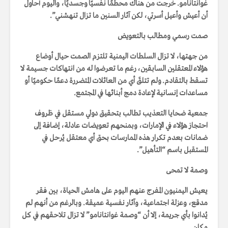
غوانتانامو. خرجت من هناك محطمًا نفسيًا وجسديًا، واليوم أحاول
أن أعيش وأعيل أسرتي، لكن آثار السنين ما تزال تنهشني”.
صمت رسمي ومطالب بالتعويض
من جهتها، لا تزال السلطات اليمنية تلتزم الصمت حيال أوضاع
هؤلاء المعتقلين السابقين، رغم ما تعرضوا له من انتهاكات جسيمة لا
تسقط بالتقادم. ولم تتلقَ أي من العائلات المتضررة دعمًا حكوميًا أو
مساعدات إنسانية لإعادة دمج أبنائها في المجتمع.
جمعية ضحايا التعذيب تطالب بتحقيق دولي مستقل في ظروف
احتجاز هؤلاء في الإمارات، وبمنحهم تعويضات عادلة، إضافة إلى
ضمانات بعدم تكرار هذه الممارسات بحق أي معتقل يُرحل في
المستقبل باسم “التأهيل”.
وصمة لا تمحى
يعيش اليمنيون المفرج عنهم اليوم على هامش الحياة، بين فقر
مدقع، وعزلة اجتماعية، وآثار نفسية عميقة. وبالرغم من أنهم لم
يُدانوا بأي جريمة، إلا أن “وصمة غوانتانامو” لا تزال تلاحقهم في كل
مكان.