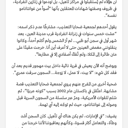
أن هؤلاء لم يُستقبلوا في مراكز تأهيل، بل أُودعوا في زنازين انفرادية،
في ظروف وصفتها شهادات المعتقلين بأنها “أسوأ من غوانتانامو
نفسه”.
يقول أحدهم لجمعية ضحايا التعذيب، مشترطًا عدم ذكر اسمه:
“عشت خمس سنوات في زنزانة انفرادية قرب مدينة العين، بعد
شهر أول في سجن أبو ظبي… لم أرَ الشمس ولم أكلم أحداً، وكانوا
ينقلونني مغمض العينين حتى لا أعرف أين أنا. خرجت مقيدًا على
متن طائرة إلى المكلا، ولم تُفكّ أصفادي إلا في مطارها”.
ويوضح أنه الآن يعيش في قرية نائية داخل بيت مهجور قديم بعد أن
فقد كل شيء: “لا بيت، لا عمل، لا زوجة… السجون سرقت عمري”.
ضحية أخرى من المفرج عنهم يروي لجمعية ضحايا التعذيب قصة
مشابهة. اعتُقل في باكستان عام 2002 بسبب “كونه عربيًا”، ثم
سُلم للقوات الأمريكية، ومرّ عبر سلسلة من السجون السرية قبل
وصوله إلى غوانتانامو، حيث لم توجّه إليه أي تهمة.
يضيف: “في الإمارات، لم يكن هناك أي تأهيل. كان السجن أشد
وطأة، والتعامل أكثر قسوة، وكأنهم يعاقبوننا لأننا خرجنا من