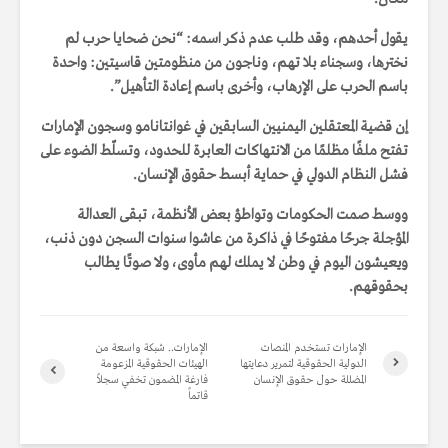
يقول أحدهم، وقد طلب عدم ذكر اسمه: “نحن ضحايا حرب لم
نخترها، وسجناء بلا تهم، وناجون من منظومتين قاسيتين: واحدة
باسم الحرب على الإرهاب، وأخرى باسم إعادة التأهيل”.
إن قضية المعتقلين اليمنيين السابقين في غوانتانامو وسجون الإمارات
تفتح ملفًا مظلمًا من الانتهاكات العابرة للحدود، وتسلّط الضوء على
فشل النظام الدولي في حماية أبسط حقوق الإنسان.
ووسط صمت الحكومات وتواطؤ بعض الأنظمة، تبقى العدالة
المؤجلة جرحًا مفتوحًا في ذاكرة من عاشوا سنوات السجن دون ذنب،
ويعيشون اليوم في وطن لا يملك لهم مأوى، ولا صوتًا يطالب
بحقوقهم.
الإمارات تستخدم المنصات
الإمارات.. شبكة واسعة من
الدولية الحقوقية لتمرير دعايتها
الهيئات الحقوقية المزعومة
المضللة حول حقوق الإنسان
فارغة المضمون تخفي سجلاً
قاتماً