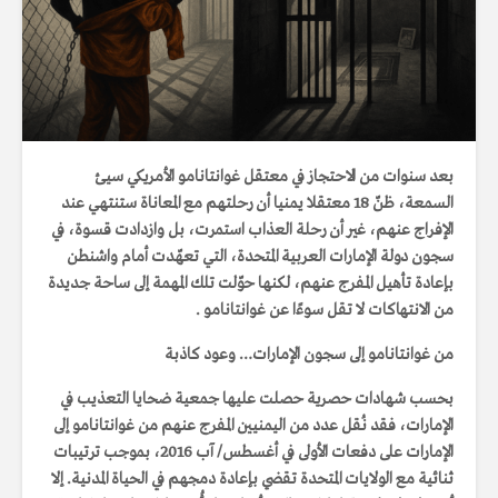
بعد سنوات من الاحتجاز في معتقل غوانتانامو الأمريكي سيئ
السمعة، ظنّ 18 معتقلا يمنيا أن رحلتهم مع المعاناة ستنتهي عند
الإفراج عنهم، غير أن رحلة العذاب استمرت، بل وازدادت قسوة، في
سجون دولة الإمارات العربية المتحدة، التي تعهّدت أمام واشنطن
بإعادة تأهيل المفرج عنهم، لكنها حوّلت تلك المهمة إلى ساحة جديدة
من الانتهاكات لا تقل سوءًا عن غوانتانامو .
من غوانتانامو إلى سجون الإمارات… وعود كاذبة
بحسب شهادات حصرية حصلت عليها جمعية ضحايا التعذيب في
الإمارات، فقد نُقل عدد من اليمنيين المفرج عنهم من غوانتانامو إلى
الإمارات على دفعات الأولى في أغسطس/ آب 2016، بموجب ترتيبات
ثنائية مع الولايات المتحدة تقضي بإعادة دمجهم في الحياة المدنية. إلا